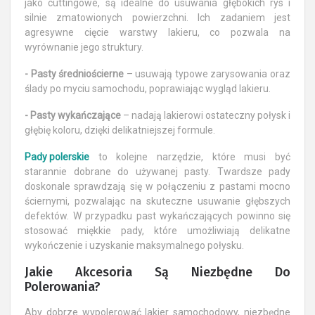
jako cuttingowe, są idealne do usuwania głębokich rys i
silnie zmatowionych powierzchni. Ich zadaniem jest
agresywne cięcie warstwy lakieru, co pozwala na
wyrównanie jego struktury.
- Pasty średniościerne
– usuwają typowe zarysowania oraz
ślady po myciu samochodu, poprawiając wygląd lakieru.
- Pasty wykańczające
– nadają lakierowi ostateczny połysk i
głębię koloru, dzięki delikatniejszej formule.
Pady polerskie
to kolejne narzędzie, które musi być
starannie dobrane do używanej pasty. Twardsze pady
doskonale sprawdzają się w połączeniu z pastami mocno
ściernymi, pozwalając na skuteczne usuwanie głębszych
defektów. W przypadku past wykańczających powinno się
stosować miękkie pady, które umożliwiają delikatne
wykończenie i uzyskanie maksymalnego połysku.
Jakie Akcesoria Są Niezbędne Do
Polerowania?
Aby dobrze wypolerować lakier samochodowy, niezbędne