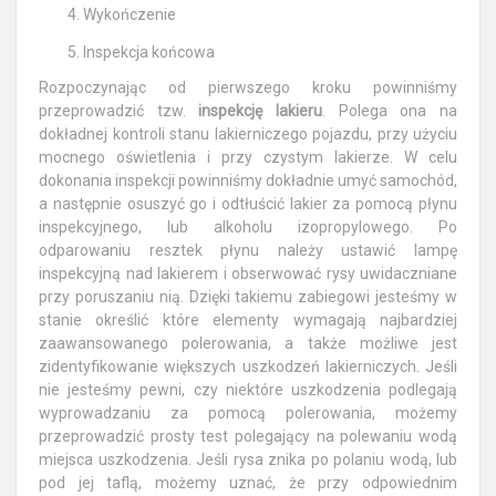
Wykończenie
Inspekcja końcowa
Rozpoczynając od pierwszego kroku powinniśmy
przeprowadzić tzw.
inspekcję lakieru
. Polega ona na
dokładnej kontroli stanu lakierniczego pojazdu, przy użyciu
mocnego oświetlenia i przy czystym lakierze. W celu
dokonania inspekcji powinniśmy dokładnie umyć samochód,
a następnie osuszyć go i odtłuścić lakier za pomocą płynu
inspekcyjnego, lub alkoholu izopropylowego. Po
odparowaniu resztek płynu należy ustawić lampę
inspekcyjną nad lakierem i obserwować rysy uwidaczniane
przy poruszaniu nią. Dzięki takiemu zabiegowi jesteśmy w
stanie określić które elementy wymagają najbardziej
zaawansowanego polerowania, a także możliwe jest
zidentyfikowanie większych uszkodzeń lakierniczych. Jeśli
nie jesteśmy pewni, czy niektóre uszkodzenia podlegają
wyprowadzaniu za pomocą polerowania, możemy
przeprowadzić prosty test polegający na polewaniu wodą
miejsca uszkodzenia. Jeśli rysa znika po polaniu wodą, lub
pod jej taflą, możemy uznać, że przy odpowiednim