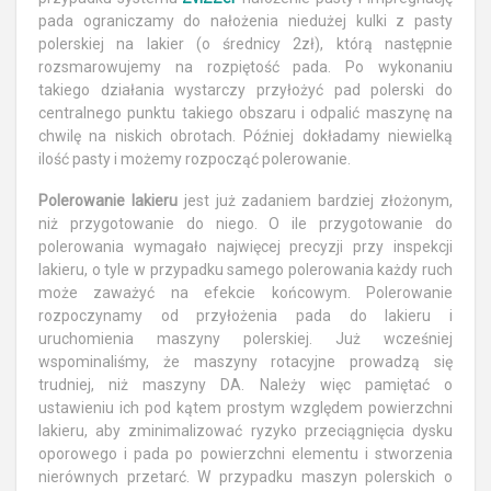
pada ograniczamy do nałożenia niedużej kulki z pasty
polerskiej na lakier (o średnicy 2zł), którą następnie
rozsmarowujemy na rozpiętość pada. Po wykonaniu
takiego działania wystarczy przyłożyć pad polerski do
centralnego punktu takiego obszaru i odpalić maszynę na
chwilę na niskich obrotach. Później dokładamy niewielką
ilość pasty i możemy rozpocząć polerowanie.
Polerowanie lakieru
jest już zadaniem bardziej złożonym,
niż przygotowanie do niego. O ile przygotowanie do
polerowania wymagało najwięcej precyzji przy inspekcji
lakieru, o tyle w przypadku samego polerowania każdy ruch
może zaważyć na efekcie końcowym. Polerowanie
rozpoczynamy od przyłożenia pada do lakieru i
uruchomienia maszyny polerskiej. Już wcześniej
wspominaliśmy, że maszyny rotacyjne prowadzą się
trudniej, niż maszyny DA. Należy więc pamiętać o
ustawieniu ich pod kątem prostym względem powierzchni
lakieru, aby zminimalizować ryzyko przeciągnięcia dysku
oporowego i pada po powierzchni elementu i stworzenia
nierównych przetarć. W przypadku maszyn polerskich o