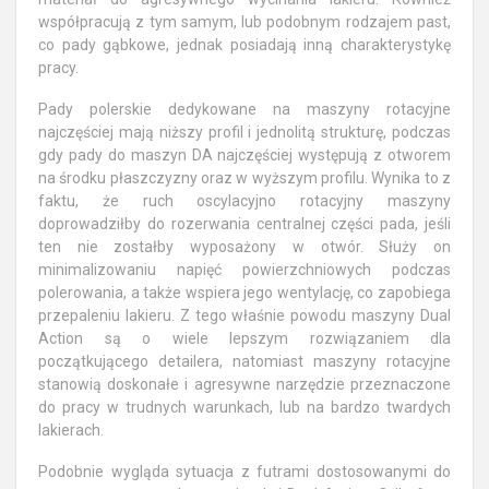
współpracują z tym samym, lub podobnym rodzajem past,
co pady gąbkowe, jednak posiadają inną charakterystykę
pracy.
Pady polerskie dedykowane na maszyny rotacyjne
najczęściej mają niższy profil i jednolitą strukturę, podczas
gdy pady do maszyn DA najczęściej występują z otworem
na środku płaszczyzny oraz w wyższym profilu. Wynika to z
faktu, że ruch oscylacyjno rotacyjny maszyny
doprowadziłby do rozerwania centralnej części pada, jeśli
ten nie zostałby wyposażony w otwór. Służy on
minimalizowaniu napięć powierzchniowych podczas
polerowania, a także wspiera jego wentylację, co zapobiega
przepaleniu lakieru. Z tego właśnie powodu maszyny Dual
Action są o wiele lepszym rozwiązaniem dla
początkującego detailera, natomiast maszyny rotacyjne
stanowią doskonałe i agresywne narzędzie przeznaczone
do pracy w trudnych warunkach, lub na bardzo twardych
lakierach.
Podobnie wygląda sytuacja z futrami dostosowanymi do