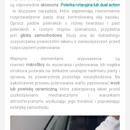
są odpowiednie
akcesoria
.
Polerka rotacyjna lub dual action
to kluczowe narzędzia, które zapewniają równomierne
rozprowadzenie pasty oraz kontrolowaną siłę nacisku.
Oprócz padów polerskich o różnej twardości i past
polerskich o różnym stopniu ścieralności, przydatna
jest
glinka samochodowa
. Służy ona do dokładnego
oczyszczania powierzchni lakieru z zanieczyszczeń przed
rozpoczęciem polerowania.
Ważnymi elementami wyposażenia są
również
mikrofibry
do wycierania i polerowania. Ich miękka
struktura pozwala na delikatne usunięcie nadmiaru pasty i
sprawia, że powierzchnia pozostaje nieuszkodzona. Na
zakończenie procesu polerowania warto zastosować
wosk
lub powłokę ceramiczną
, które zabezpieczą lakier przed
uszkodzeniami mechanicznymi i warunkami
atmosferycznymi, wydłużając jego trwałość i poprawiając
estetykę samochodu.