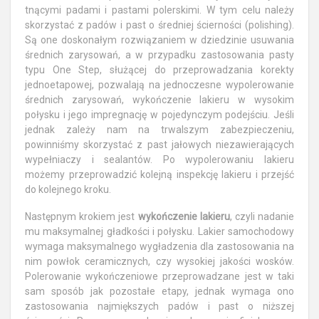
tnącymi padami i pastami polerskimi. W tym celu należy
skorzystać z padów i past o średniej ścierności (polishing).
Są one doskonałym rozwiązaniem w dziedzinie usuwania
średnich zarysowań, a w przypadku zastosowania pasty
typu One Step, służącej do przeprowadzania korekty
jednoetapowej, pozwalają na jednoczesne wypolerowanie
średnich zarysowań, wykończenie lakieru w wysokim
połysku i jego impregnację w pojedynczym podejściu. Jeśli
jednak zależy nam na trwalszym zabezpieczeniu,
powinniśmy skorzystać z past jałowych niezawierających
wypełniaczy i sealantów. Po wypolerowaniu lakieru
możemy przeprowadzić kolejną inspekcję lakieru i przejść
do kolejnego kroku.
Następnym krokiem jest
wykończenie lakieru
, czyli nadanie
mu maksymalnej gładkości i połysku. Lakier samochodowy
wymaga maksymalnego wygładzenia dla zastosowania na
nim powłok ceramicznych, czy wysokiej jakości wosków.
Polerowanie wykończeniowe przeprowadzane jest w taki
sam sposób jak pozostałe etapy, jednak wymaga ono
zastosowania najmiększych padów i past o niższej