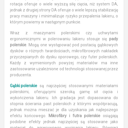
rotacja oferuje o wiele wyższą siłę cięcia, niż system DA,
jednak z drugiej strony DA oferuje o wiele lepszą stabilizację
pracy maszyny i minimalizuje ryzyko przepalenia lakieru, o
którym powiemy w następnym punkcie.
Wraz z maszynami polerskimi czy uchwytami
ergonomicznymi w polerowaniu lakieru stosuje się
pady
polerskie
. Mogą one występować pod postacią gąbkowych
dysków o różnych twardościach, mikrofibrowych nakładek
przyczepianych do dysku oporowego, czy futer polerskich.
Każdy z wymienionych powyżej materiałów ma inne
zastosowanie uzależnione od technologii stosowanej przez
producenta.
Gąbki polerskie
są najczęściej stosowanymi materiałami
polerskimi, oferującymi szeroką gamę sił cięcia i
wykończenia lakieru. Ich gradacja jest dopasowana do
stopnia ścierania past polerskich z którymi współpracują,
jednak można mieszać je dla uzyskania jak najlepszego
efektu końcowego.
Mikrofibry i futra polerskie
osiągają
podobne efekty jednak najczęściej są stosowane jako
materiał do agresywnego wycinania lakieru. Również