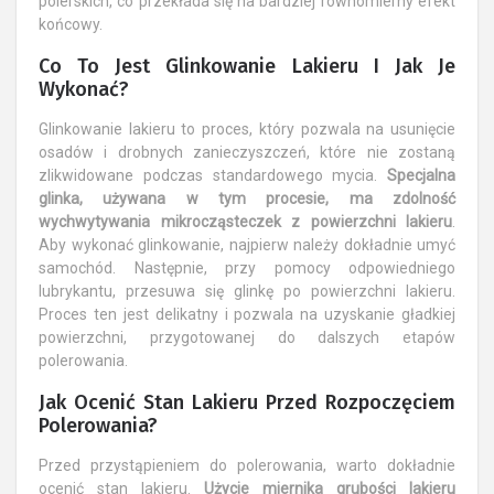
polerskich, co przekłada się na bardziej równomierny efekt
końcowy.
Co To Jest Glinkowanie Lakieru I Jak Je
Wykonać?
Glinkowanie lakieru to proces, który pozwala na usunięcie
osadów i drobnych zanieczyszczeń, które nie zostaną
zlikwidowane podczas standardowego mycia.
Specjalna
glinka, używana w tym procesie, ma zdolność
wychwytywania mikrocząsteczek z powierzchni lakieru
.
Aby wykonać glinkowanie, najpierw należy dokładnie umyć
samochód. Następnie, przy pomocy odpowiedniego
lubrykantu, przesuwa się glinkę po powierzchni lakieru.
Proces ten jest delikatny i pozwala na uzyskanie gładkiej
powierzchni, przygotowanej do dalszych etapów
polerowania.
Jak Ocenić Stan Lakieru Przed Rozpoczęciem
Polerowania?
Przed przystąpieniem do polerowania, warto dokładnie
ocenić stan lakieru.
Użycie miernika grubości lakieru