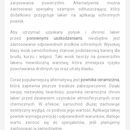
zarysowania powierzchni. Alternatywnie można
zastosować specjalny szampon odtłuszczający, który
dodatkowo przygotuje lakier na aplikację ochronnych
powłok.
Aby utrzymać uzyskany połysk i chronić lakier
przed
ponownymi uszkodzeniami
, niezbędne jest
zastosowanie odpowiednich środków ochronnych. Wysokiej
klasy wosk samochodowy stanowi podstawową barierę dla
brudu, kurzu i wilgoci. Taki wosk tworzy na powierzchni
lakieru niewidoczną warstwę, która zmniejsza ryzyko
powstawania drobnych rys oraz utraty blasku.
Coraz popularniejszą alternatywą jest
powłoka ceramiczna
,
która zapewnia jeszcze trwalsze zabezpieczenie. Dzięki
swojej niezwykłej twardości, powłoka ceramiczna chroni
lakier przed działaniem czynników atmosferycznych oraz
chemicznych. W efekcie, samochód dłużej zachowuje
estetyczny wygląd, co podnosi jego wartość. Aplikacja takiej
powłoki wymaga precyzji i odpowiednich warunków, dlatego
warto zwrócić się do specjalistów, jeśli planujemy
zastosować ją samodzielnie.