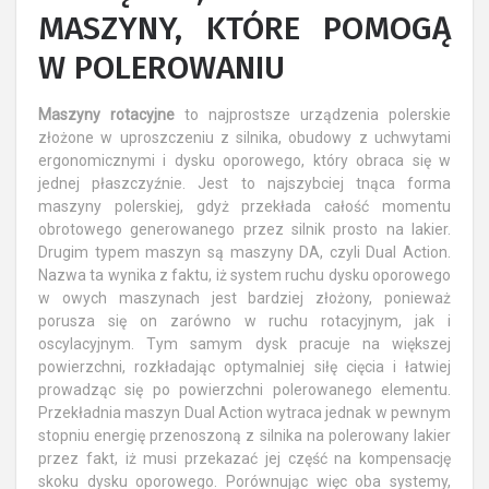
MASZYNY, KTÓRE POMOGĄ
W POLEROWANIU
Maszyny rotacyjne
to najprostsze urządzenia polerskie
złożone w uproszczeniu z silnika, obudowy z uchwytami
ergonomicznymi i dysku oporowego, który obraca się w
jednej płaszczyźnie. Jest to najszybciej tnąca forma
maszyny polerskiej, gdyż przekłada całość momentu
obrotowego generowanego przez silnik prosto na lakier.
Drugim typem maszyn są maszyny DA, czyli Dual Action.
Nazwa ta wynika z faktu, iż system ruchu dysku oporowego
w owych maszynach jest bardziej złożony, ponieważ
porusza się on zarówno w ruchu rotacyjnym, jak i
oscylacyjnym. Tym samym dysk pracuje na większej
powierzchni, rozkładając optymalniej siłę cięcia i łatwiej
prowadząc się po powierzchni polerowanego elementu.
Przekładnia maszyn Dual Action wytraca jednak w pewnym
stopniu energię przenoszoną z silnika na polerowany lakier
przez fakt, iż musi przekazać jej część na kompensację
skoku dysku oporowego. Porównując więc oba systemy,