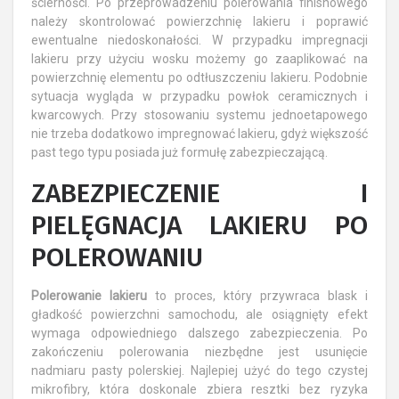
ścierności. Po przeprowadzeniu polerowania finishowego
należy skontrolować powierzchnię lakieru i poprawić
ewentualne niedoskonałości. W przypadku impregnacji
lakieru przy użyciu wosku możemy go zaaplikować na
powierzchnię elementu po odtłuszczeniu lakieru. Podobnie
sytuacja wygląda w przypadku powłok ceramicznych i
kwarcowych. Przy stosowaniu systemu jednoetapowego
nie trzeba dodatkowo impregnować lakieru, gdyż większość
past tego typu posiada już formułę zabezpieczającą.
ZABEZPIECZENIE I
PIELĘGNACJA LAKIERU PO
POLEROWANIU
Polerowanie lakieru
to proces, który przywraca blask i
gładkość powierzchni samochodu, ale osiągnięty efekt
wymaga odpowiedniego dalszego zabezpieczenia. Po
zakończeniu polerowania niezbędne jest usunięcie
nadmiaru pasty polerskiej. Najlepiej użyć do tego czystej
mikrofibry, która doskonale zbiera resztki bez ryzyka