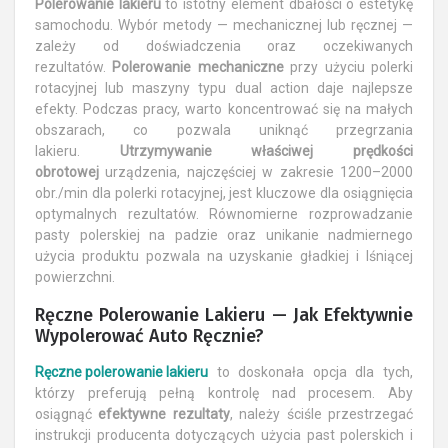
Polerowanie lakieru
to istotny element dbałości o estetykę
samochodu. Wybór metody — mechanicznej lub ręcznej —
zależy od doświadczenia oraz oczekiwanych
rezultatów.
Polerowanie mechaniczne
przy użyciu polerki
rotacyjnej lub maszyny typu dual action daje najlepsze
efekty. Podczas pracy, warto koncentrować się na małych
obszarach, co pozwala uniknąć przegrzania
lakieru.
Utrzymywanie właściwej prędkości
obrotowej
urządzenia, najczęściej w zakresie 1200–2000
obr./min dla polerki rotacyjnej, jest kluczowe dla osiągnięcia
optymalnych rezultatów. Równomierne rozprowadzanie
pasty polerskiej na padzie oraz unikanie nadmiernego
użycia produktu pozwala na uzyskanie gładkiej i lśniącej
powierzchni.
Ręczne Polerowanie Lakieru — Jak Efektywnie
Wypolerować Auto Ręcznie?
Ręczne polerowanie lakieru
to doskonała opcja dla tych,
którzy preferują pełną kontrolę nad procesem. Aby
osiągnąć
efektywne rezultaty
, należy ściśle przestrzegać
instrukcji producenta dotyczących użycia past polerskich i