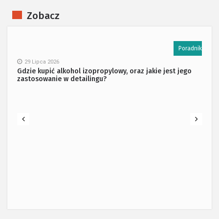
Zobacz
k
Poradnik
29 Lipca 2026
Gdzie kupić alkohol izopropylowy, oraz jakie jest jego
zastosowanie w detailingu?