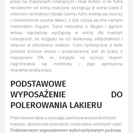
pracy na maszynach rotacyjnych i Dual Action. O ile futra
niezależnie od wersji maszyny występują w wersji pada z
otworem centralnym (dzięki czemu futro wolniej się niszczy
i równomiernie wycina lakier), o tyle różnią się one samym
materiałem tnącym. Futra naturalne o długim i gęstym
włosiu najczęściej występują w wersji dla maszyn
rotacyjnych, ze względu na ich doskonałą oddychalność i
łatwość w chłodzeniu włókien. Futro syntetyczne z kolei
posiada krótsze włosie i przeznaczone jest do pracy z
maszynami DA, ze względu na wyższy stopień
nagrzewania się materiału i jego agresywną
charakterystykę pracy.
PODSTAWOWE
WYPOSAŻENIE DO
POLEROWANIA LAKIERU
Polerowanie lakieru wymaga zastosowania konkretnych
maszyn, akcesoriów polerskich, materiałów ściernych i past.
Podstawowym wyposażeniem wykorzystywanym podczas