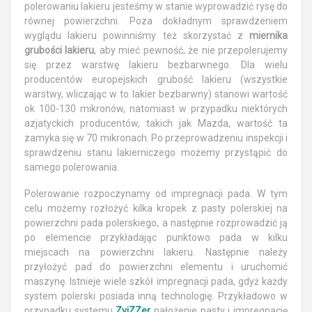
polerowaniu lakieru jesteśmy w stanie wyprowadzić rysę do
równej powierzchni. Poza dokładnym sprawdzeniem
wyglądu lakieru powinniśmy też skorzystać z
miernika
grubości lakieru
, aby mieć pewność, że nie przepolerujemy
się przez warstwę lakieru bezbarwnego. Dla wielu
producentów europejskich grubość lakieru (wszystkie
warstwy, wliczając w to lakier bezbarwny) stanowi wartość
ok 100-130 mikronów, natomiast w przypadku niektórych
azjatyckich producentów, takich jak Mazda, wartość ta
zamyka się w 70 mikronach. Po przeprowadzeniu inspekcji i
sprawdzeniu stanu lakierniczego możemy przystąpić do
samego polerowania.
Polerowanie rozpoczynamy od impregnacji pada. W tym
celu możemy rozłożyć kilka kropek z pasty polerskiej na
powierzchni pada polerskiego, a następnie rozprowadzić ją
po elemencie przykładając punktowo pada w kilku
miejscach na powierzchni lakieru. Następnie należy
przyłożyć pad do powierzchni elementu i uruchomić
maszynę. Istnieje wiele szkół impregnacji pada, gdyż każdy
system polerski posiada inną technologię. Przykładowo w
przypadku systemu
ZviZZer
nałożenie pasty i impregnację