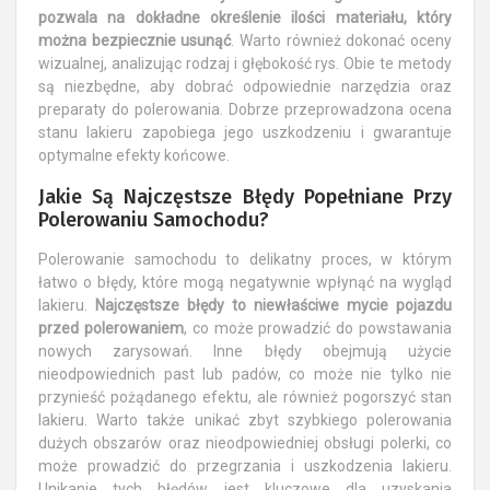
pozwala na dokładne określenie ilości materiału, który
można bezpiecznie usunąć
. Warto również dokonać oceny
wizualnej, analizując rodzaj i głębokość rys. Obie te metody
są niezbędne, aby dobrać odpowiednie narzędzia oraz
preparaty do polerowania. Dobrze przeprowadzona ocena
stanu lakieru zapobiega jego uszkodzeniu i gwarantuje
optymalne efekty końcowe.
Jakie Są Najczęstsze Błędy Popełniane Przy
Polerowaniu Samochodu?
Polerowanie samochodu to delikatny proces, w którym
łatwo o błędy, które mogą negatywnie wpłynąć na wygląd
lakieru.
Najczęstsze błędy to niewłaściwe mycie pojazdu
przed polerowaniem
, co może prowadzić do powstawania
nowych zarysowań. Inne błędy obejmują użycie
nieodpowiednich past lub padów, co może nie tylko nie
przynieść pożądanego efektu, ale również pogorszyć stan
lakieru. Warto także unikać zbyt szybkiego polerowania
dużych obszarów oraz nieodpowiedniej obsługi polerki, co
może prowadzić do przegrzania i uszkodzenia lakieru.
Unikanie tych błędów jest kluczowe dla uzyskania