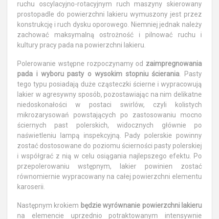
ruchu oscylacyjno-rotacyjnym ruch maszyny skierowany
prostopadle do powierzchni lakieru wymuszony jest przez
konstrukcję i ruch dysku oporowego. Niemniej jednak należy
zachować maksymalną ostrożność i pilnować ruchu i
kultury pracy pada na powierzchni lakieru.
Polerowanie wstępne rozpoczynamy od
zaimpregnowania
pada i wyboru pasty o wysokim stopniu ścierania
. Pasty
tego typu posiadają duże cząsteczki ścierne i wypracowują
lakier w agresywny sposób, pozostawiając na nim delikatne
niedoskonałości w postaci swirlów, czyli kolistych
mikrozarysowań powstających po zastosowaniu mocno
ściernych past polerskich, widocznych głównie po
naświetleniu lampą inspekcyjną. Pady polerskie powinny
zostać dostosowane do poziomu ścierności pasty polerskiej
i współgrać z nią w celu osiągania najlepszego efektu. Po
przepolerowaniu wstępnym, lakier powinien zostać
równomiernie wypracowany na całej powierzchni elementu
karoserii.
Następnym krokiem
będzie wyrównanie powierzchni lakieru
na elemencie uprzednio potraktowanym intensywnie