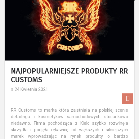
NAJPOPULARNIEJSZE PRODUKTY RR
CUSTOMS
24 Kwietnia 2021
​RR Customs to marka która zaistniała na polskiej scenie
detailingu i kosmetyków samochodowych stosunkowo
niedawno. Firma pochodząca z Kielc szybko rozwinęła
skrzydła i podjęła rękawicę od większych i silniejszych
marek wprowadzając na rynek produkty o bardzo