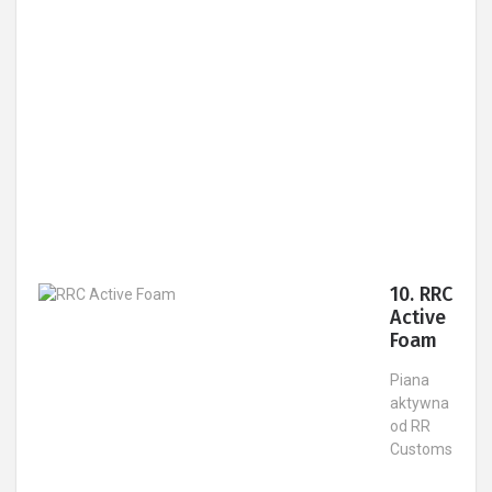
10. RRC
Active
Foam ​
Piana
aktywna
od RR
Customs