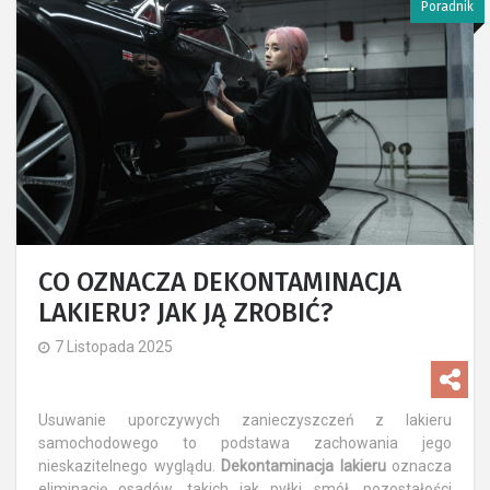
Poradnik
CO OZNACZA DEKONTAMINACJA
LAKIERU? JAK JĄ ZROBIĆ?
7 Listopada 2025
Usuwanie uporczywych zanieczyszczeń z lakieru
samochodowego to podstawa zachowania jego
nieskazitelnego wyglądu.
Dekontaminacja lakieru
oznacza
eliminację osadów, takich jak pyłki smół, pozostałości