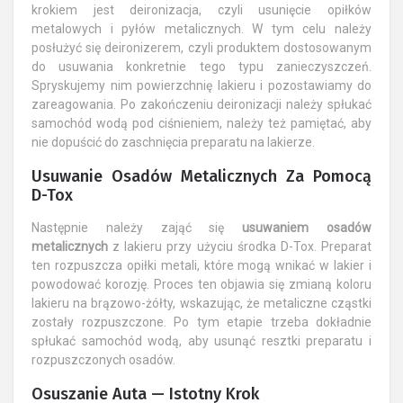
krokiem jest deironizacja, czyli usunięcie opiłków
metalowych i pyłów metalicznych. W tym celu należy
posłużyć się deironizerem, czyli produktem dostosowanym
do usuwania konkretnie tego typu zanieczyszczeń.
Spryskujemy nim powierzchnię lakieru i pozostawiamy do
zareagowania. Po zakończeniu deironizacji należy spłukać
samochód wodą pod ciśnieniem, należy też pamiętać, aby
nie dopuścić do zaschnięcia preparatu na lakierze.
Usuwanie Osadów Metalicznych Za Pomocą
D-Tox
Następnie należy zająć się
usuwaniem osadów
metalicznych
z lakieru przy użyciu środka D-Tox. Preparat
ten rozpuszcza opiłki metali, które mogą wnikać w lakier i
powodować korozję. Proces ten objawia się zmianą koloru
lakieru na brązowo-żółty, wskazując, że metaliczne cząstki
zostały rozpuszczone. Po tym etapie trzeba dokładnie
spłukać samochód wodą, aby usunąć resztki preparatu i
rozpuszczonych osadów.
Osuszanie Auta — Istotny Krok