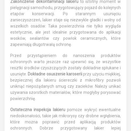
Zakończenie dekontaminacji lakieru
to istotny moment w
pielęgnacji samochodu, przygotowujący pojazd do kolejnych
etapów konserwacji. Po starannym usunięciu
zanieczyszczeń, lakier staje się niezwykle gładki i wolny od
wszelkich osadów. Taka powierzchnia nie tylko wygląda
estetycznie, ale jest idealnie przygotowana do aplikacji
wosków, sealantów czy powłok ceramicznych, które
zapewniają długotrwałą ochronę.
Przed przystąpieniem do nanoszenia produktów
ochronnych warto jeszcze raz upewnić się, że wszystkie
resztki środków czyszczących zostały dokładnie spłukane i
usunięte.
Dokładne osuszenie karoserii
przy użyciu miękkiej,
bezpiecznej dla lakieru ściereczki z mikrofibry pozwoli
uniknąć niepożądanych smug czy zacieków. Należy unikać
używania szorstkich materiałów, które mogłyby porysować
powierzchnię.
Ostateczna inspekcja lakieru
pomoże wykryć ewentualne
niedoskonałości, takie jak mikrorysy czy drobne wgłębienia,
które można poprawić przed aplikacją produktów
ochronnych. Dobrze przygotowany lakier lepiej