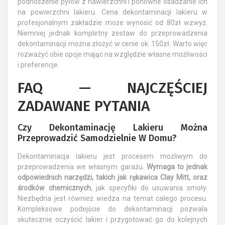
podnoszenie pyłów z nawierzchni i ponowne osadzanie ich
na powierzchni lakieru. Cena dekontaminacji lakieru w
profesjonalnym zakładzie może wynosić od 80zł wzwyż.
Niemniej jednak kompletny zestaw do przeprowadzenia
dekontaminacji można złożyć w cenie ok. 150zł. Warto więc
rozważyć obie opcje mając na względzie własne możliwości
i preferencje.
FAQ — NAJCZĘŚCIEJ
ZADAWANE PYTANIA
Czy Dekontaminację Lakieru Można
Przeprowadzić Samodzielnie W Domu?
Dekontaminacja lakieru jest procesem możliwym do
przeprowadzenia we własnym garażu.
Wymaga to jednak
odpowiednich narzędzi, takich jak rękawica Clay Mitt, oraz
środków chemicznych
, jak specyfiki do usuwania smoły.
Niezbędna jest również wiedza na temat całego procesu.
Kompleksowe podejście do dekontaminacji pozwala
skutecznie oczyścić lakier i przygotować go do kolejnych