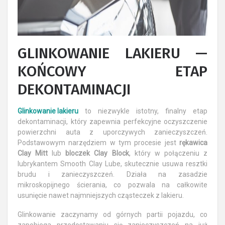
GLINKOWANIE LAKIERU —
KOŃCOWY ETAP
DEKONTAMINACJI
Glinkowanie lakieru
to niezwykle istotny, finalny etap
dekontaminacji, który zapewnia perfekcyjne oczyszczenie
powierzchni auta z uporczywych zanieczyszczeń.
Podstawowym narzędziem w tym procesie jest
rękawica
Clay Mitt
lub
bloczek Clay Block
, który w połączeniu z
lubrykantem Smooth Clay Lube, skutecznie usuwa resztki
brudu i zanieczyszczeń. Działa na zasadzie
mikroskopijnego ścierania, co pozwala na całkowite
usunięcie nawet najmniejszych cząsteczek z lakieru.
Glinkowanie zaczynamy od górnych partii pojazdu, co
zapobiega przedostawaniu się zanieczyszczeń na już