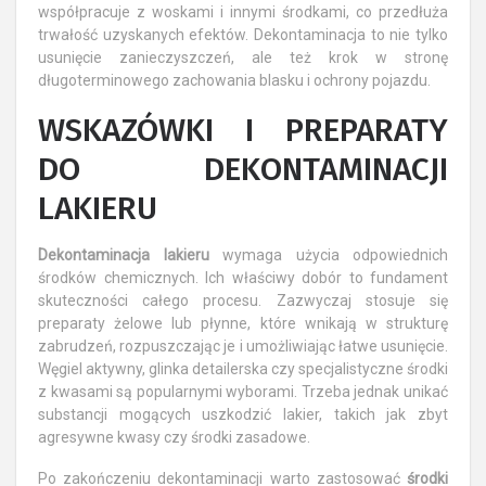
współpracuje z woskami i innymi środkami, co przedłuża
trwałość uzyskanych efektów. Dekontaminacja to nie tylko
usunięcie zanieczyszczeń, ale też krok w stronę
długoterminowego zachowania blasku i ochrony pojazdu.
WSKAZÓWKI I PREPARATY
DO DEKONTAMINACJI
LAKIERU
Dekontaminacja lakieru
wymaga użycia odpowiednich
środków chemicznych. Ich właściwy dobór to fundament
skuteczności całego procesu. Zazwyczaj stosuje się
preparaty żelowe lub płynne, które wnikają w strukturę
zabrudzeń, rozpuszczając je i umożliwiając łatwe usunięcie.
Węgiel aktywny, glinka detailerska czy specjalistyczne środki
z kwasami są popularnymi wyborami. Trzeba jednak unikać
substancji mogących uszkodzić lakier, takich jak zbyt
agresywne kwasy czy środki zasadowe.
Po zakończeniu dekontaminacji warto zastosować
środki