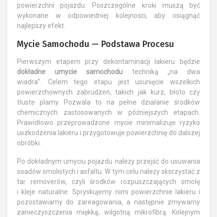
powierzchni pojazdu. Poszczególne kroki muszą być
wykonane w odpowiedniej kolejności, aby osiągnąć
najlepszy efekt.
Mycie Samochodu — Podstawa Procesu
Pierwszym etapem przy dekontaminacji lakieru będzie
dokładne umycie samochodu
techniką „na dwa
wiadra”.
Celem tego etapu jest usunięcie wszelkich
powierzchownych zabrudzeń, takich jak kurz, błoto czy
tłuste plamy. Pozwala to na pełne działanie środków
chemicznych zastosowanych w późniejszych etapach.
Prawidłowo przeprowadzone mycie minimalizuje ryzyko
uszkodzenia lakieru i przygotowuje powierzchnię do dalszej
obróbki.
Po dokładnym umyciu pojazdu należy przejść do usuwania
osadów smolistych i asfaltu. W tym celu należy skorzystać z
tar removerów, czyli środków rozpuszczających smołę
i kleje naturalne. Spryskujemy nimi powierzchnie lakieru i
pozostawiamy do zareagowania, a następnie zmywamy
zanieczyszczenia miękką, wilgotną mikrofibrą. Kolejnym