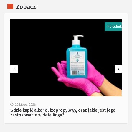
Zobacz
k
Poradnik
29 Lipca 2026
Gdzie kupić alkohol izopropylowy, oraz jakie jest jego
zastosowanie w detailingu?