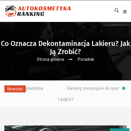
Co Oznacza Dekontaminacja Lakieru? Jak
Ją Zrobić?
Strona główna
Poradnik
lastików
Ranking dressingów do opon – preparatów do kon
Nowości
14:08:08