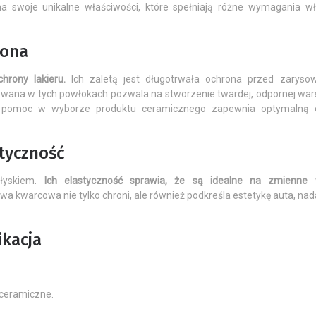
a swoje unikalne właściwości, które spełniają różne wymagania wła
rona
hrony lakieru.
Ich zaletą jest długotrwała ochrona przed zarysow
owana w tych powłokach pozwala na stworzenie twardej, odpornej war
na pomoc w wyborze produktu ceramicznego zapewnia optymalną 
tyczność
łyskiem.
Ich elastyczność sprawia, że są idealne na zmienne 
wa kwarcowa nie tylko chroni, ale również podkreśla estetykę auta, na
ikacja
 ceramiczne.