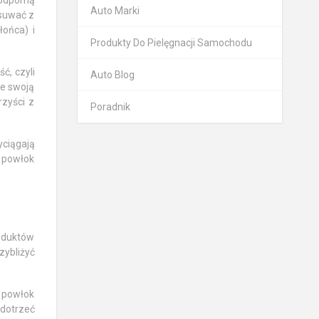
oodporną
Auto Marki
usuwać z
łońca) i
Produkty Do Pielęgnacji Samochodu
ć, czyli
Auto Blog
je swoją
zyści z
Poradnik
yciągają
u powłok
roduktów
zybliżyć
 powłok
 dotrzeć