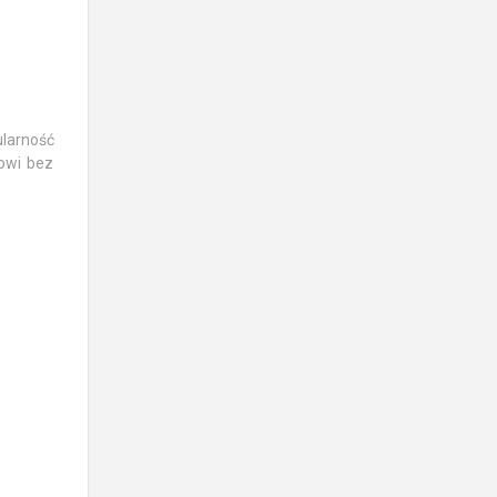
ularność
dowi bez