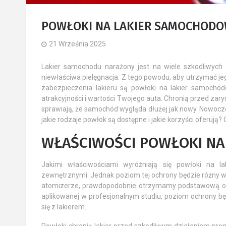
POWŁOKI NA LAKIER SAMOCHODOW
21 Września 2025
Kosmetyki samochodowe ADBL
Lakier samochodu narażony jest na wiele szkodliwych
niewłaściwa pielęgnacja. Z tego powodu, aby utrzymać je
- czy ADBL to dobra firma?
zabezpieczenia lakieru są powłoki na lakier samocho
1 Lutego 2026
atrakcyjności i wartości Twojego auta. Chronią przed za
ADBL to marka, która zdobyła zaufanie
sprawiają, że samochód wygląda dłużej jak nowy. Nowoczes
zarówno profesjonalistów, jak i
jakie rodzaje powłok są dostępne i jakie korzyści oferują?
entuzjastów motoryzacji dzięki swoim...
WŁAŚCIWOŚCI POWŁOKI N
Jakimi właściwościami wyróżniają się powłoki na l
zewnętrznymi. Jednak poziom tej ochrony będzie różny w z
atomizerze, prawdopodobnie otrzymamy podstawową ochr
aplikowanej w profesjonalnym studiu, poziom ochrony b
się z lakierem.