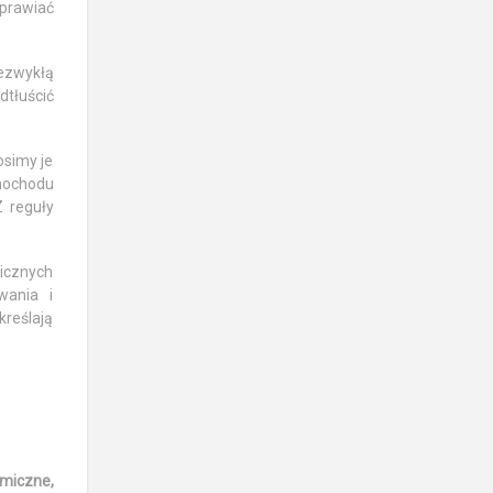
prawiać
iezwykłą
dtłuścić
osimy je
mochodu
Z reguły
icznych
wania i
kreślają
miczne,