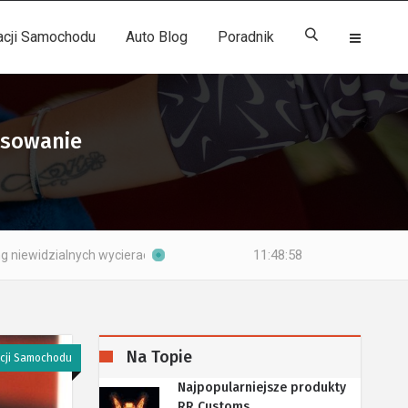
acji Samochodu
Auto Blog
Poradnik
osowanie
11:48:59
cieraczek samochodowych
Ranking past polerskich
Na Topie
acji Samochodu
Najpopularniejsze produkty
RR Customs