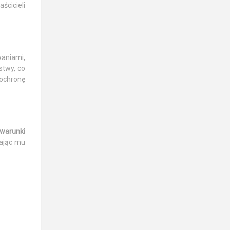
ścicieli
aniami,
stwy, co
ochronę
warunki
dając mu