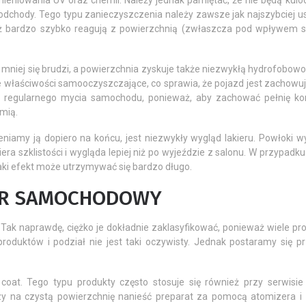
mieniowania UV oraz chemii. Należy jednak pamiętać, że nie będą kul
 odchody. Tego typu zanieczyszczenia należy zawsze jak najszybciej 
aż bardzo szybko reagują z powierzchnią (zwłaszcza pod wpływem s
niej się brudzi, a powierzchnia zyskuje także niezwykłą hydrofobowoś
e właściwości samooczyszczające, co sprawia, że pojazd jest zachowu
u regularnego mycia samochodu, ponieważ, aby zachować pełnię kor
mią.
eniamy ją dopiero na końcu, jest niezwykły wygląd lakieru. Powłoki w
iera szklistości i wygląda lepiej niż po wyjeździe z salonu. W przypadk
aki efekt może utrzymywać się bardzo długo.
IER SAMOCHODOWY
k naprawdę, ciężko je dokładnie zaklasyfikować, ponieważ wiele p
roduktów i podział nie jest taki oczywisty. Jednak postaramy się pr
coat. Tego typu produkty często stosuje się również przy serwisie
rczy na czystą powierzchnię nanieść preparat za pomocą atomizera i