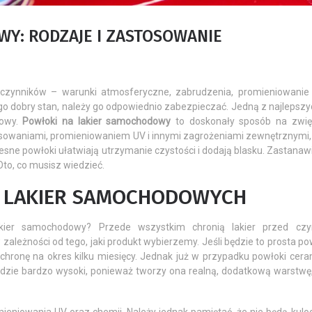
Y: RODZAJE I ZASTOSOWANIE
Jak dbać o uszczelki w
Autokosmetyki mar
 czynników – warunki atmosferyczne, zabrudzenia, promieniowanie
go dobry stan, należy go odpowiednio zabezpieczać. Jedną z najlepsz
samochodzie?
niezawodne w każd
dowy.
Powłoki na lakier samochodowy
to doskonały sposób na zwię
warunkach
23 Listopada 2025
rysowaniami, promieniowaniem UV i innymi zagrożeniami zewnętrznymi,
Przymarznięte drzwi w samochodzie,
17 Stycznia 2026
ne powłoki ułatwiają utrzymanie czystości i dodają blasku. Zastanawi
nieprzyjemne świszczenie, szybkie
​SONAX, uznawana na cał
 Oto, co musisz wiedzieć.
wychładzanie się pojazdu w zimie? Czy
niemiecka marka, oferuj
tych...
produkty do pielęgnacji 
A LAKIER SAMOCHODOWYCH
Ich...
akier samochodowy? Przede wszystkim chronią lakier przed czy
ależności od tego, jaki produkt wybierzemy. Jeśli będzie to prosta p
onę na okres kilku miesięcy. Jednak już w przypadku powłoki ceram
ędzie bardzo wysoki, ponieważ tworzy ona realną, dodatkową warstwę