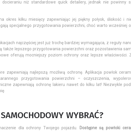
docieraniu niż standardowe quick detailery, jednak nie powinny s
na okres kilku miesięcy zapewniając jej piękny połysk, śliskość i n
agają specjalnego przygotowania powierzchni, choć warto wcześniej o
acjach najczęściej jest już trochę bardziej wymagająca, z reguły nan
ją także lepszego przygotowania powierzchni oraz pozostawienia sa
bowe oferują mocniejszy poziom ochrony oraz lepsze właściwości. 
re zapewniają najlepszą możliwą ochronę. Aplikacja powłok ceram
rannego przygotowania powierzchni – oczyszczenia, wypolero
miczne zapewniają ochronę lakieru nawet do kilku lat! Niezwykle pod
ię.
ER SAMOCHODOWY WYBRAĆ?
naczenie dla ochrony Twojego pojazdu.
Dostępne są powłoki cera