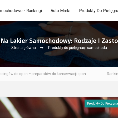
mochodowe - Rankingi
Auto Marki
Produkty Do Pielęgn
 Na Lakier Samochodowy: Rodzaje I Zast
Strona główna
Produkty do pielęgnacji samochodu
eparatów do konserwacji opon
Ranking niewidzialnych wy
Produkty Do Pielęgn