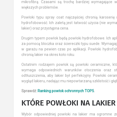
mikrofibrą. Czasami są trochę bardziej wymagające w 
większych problemów.
Powłoki typu spray coat najczęściej chronią karoserię 
hydrofobowość. Ich zaletą jest łatwość użycia (nie wym
lakier) oraz przystępna cena.
Drugim typem powłok będą powłoki hydrofobowe. Ich aplik
za pomocą bloczka oraz ściereczki typu suede. Wymaga
w garażu na pewien czas po aplikacji. Powłoki hydrofo
chronią lakier na okres koło roku.
Ostatnim rodzajem powłok są powłoki ceramiczne, któ
wymaga odpowiednich warunków otoczenia oraz sta
odtłuszczenia, aby lakier był perfekcyjny. Powłoki cera
wygląd lakieru, nadając mu niepowtarzaną szklistość i głęb
Sprawdź:
Ranking powłok ochronnych TOP5
.
KTÓRE POWŁOKI NA LAKI
Wybór odpowiedniej powłoki na lakier ma ogromne z