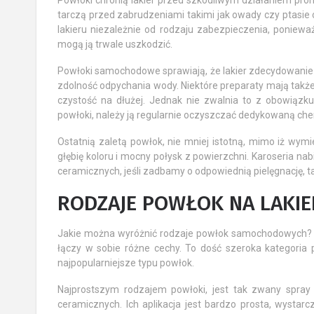
Powłoki chronią lakier przed szkodliwym działaniem pro
tarczą przed zabrudzeniami takimi jak owady czy ptasie
lakieru niezależnie od rodzaju zabezpieczenia, poniew
mogą ją trwale uszkodzić.
Powłoki samochodowe sprawiają, że lakier zdecydowanie m
zdolność odpychania wody. Niektóre preparaty mają takż
czystość na dłużej. Jednak nie zwalnia to z obowiązk
powłoki, należy ją regularnie oczyszczać dedykowaną che
Ostatnią zaletą powłok, nie mniej istotną, mimo iż wymi
głębię koloru i mocny połysk z powierzchni. Karoseria nab
ceramicznych, jeśli zadbamy o odpowiednią pielęgnację, t
RODZAJE POWŁOK NA LAK
Jakie można wyróżnić rodzaje powłok samochodowych? Ta
łączy w sobie różne cechy. To dość szeroka kategoria p
najpopularniejsze typu powłok.
Najprostszym rodzajem powłoki, jest tak zwany spray 
ceramicznych. Ich aplikacja jest bardzo prosta, wysta